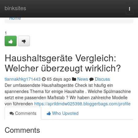
Home
binksites
Togg
navi
Home
1
Haushaltsgeräte Vergleich:
Welcher überzeugt wirklich?
tiannakhkg171443
65 days ago
News
Discuss
Der umfassendste Haushaltsgeräte Check ist häufig ein
spannendes Thema für einige Haushalte . Welche Spülmaschine
setzt eine passenden Maßstab ? Wir haben zahlreiche Modelle
von führenden
https://aprildmdw025398.bloggerbags.com/profile
Comments
Who Upvoted
Comments