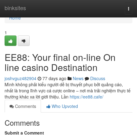
Home
binksites
Togg
navi
Home
1
EE88: Your final on-line On
line casino Destination
joshvguz482904
77 days ago
News
Discuss
Mình không phải kiểu người dễ bị thuyết phục bởi quảng cáo,
nhất là trong lĩnh vực cá cược online – nơi mà trải nghiệm thực tế
thường khác xa lời giới thiệu. Lần
https://ee88.cafe/
Comments
Who Upvoted
Comments
Submit a Comment