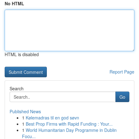
No HTML
HTML is disabled
Report Page
Search
Go
Published News
1
Kølemadras til en god søvn
1
Best Prop Firms with Rapid Funding : Your...
1
World Humanitarian Day Programme in Dublin
Focu...