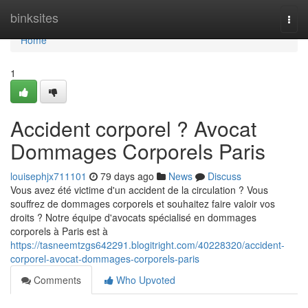
Home
binksites
Togg
navi
Home
1
Accident corporel ? Avocat
Dommages Corporels Paris
louisephjx711101
79 days ago
News
Discuss
Vous avez été victime d'un accident de la circulation ? Vous
souffrez de dommages corporels et souhaitez faire valoir vos
droits ? Notre équipe d'avocats spécialisé en dommages
corporels à Paris est à
https://tasneemtzgs642291.blogitright.com/40228320/accident-
corporel-avocat-dommages-corporels-paris
Comments
Who Upvoted