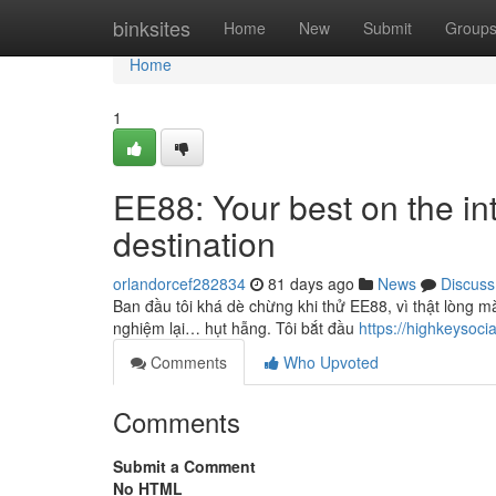
Home
binksites
Home
New
Submit
Group
Home
1
EE88: Your best on the in
destination
orlandorcef282834
81 days ago
News
Discuss
Ban đầu tôi khá dè chừng khi thử EE88, vì thật lòng m
nghiệm lại… hụt hẫng. Tôi bắt đầu
https://highkeysoci
Comments
Who Upvoted
Comments
Submit a Comment
No HTML