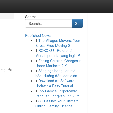
Search
Go
Published News
1
The Villages Movers: Your
Stress-Free Moving G...
1
ROKOK88: Referensi
Mudah pemula yang ingin P...
1
Facing Criminal Charges in
Upper Marlboro ? Y...
ưng trải
1
Sòng bạc bằng tiền mã
hóa: Hướng dẫn toàn diện
1
Download an Software
Update: A Easy Tutorial
1
Pkv Games Terpercaya:
Panduan Lengkap untuk Pe...
1
88i Casino: Your Ultimate
Online Gaming Destina...