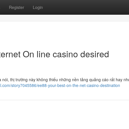
s
Register
Login
ternet On line casino desired
à nói, thị trường này không thiếu những nền tảng quảng cáo rất hay nh
al.com/story7045586/ee88-your-best-on-the-net-casino-destination