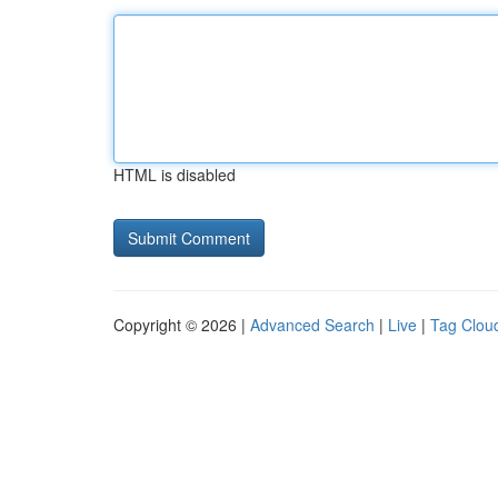
HTML is disabled
Copyright © 2026 |
Advanced Search
|
Live
|
Tag Clou