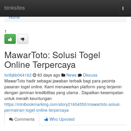
Home
binksites
Togg
navi
Home
1
MawarToto: Solusi Togel
Online Terpercaya
loribjkb064162
83 days ago
News
Discuss
MawarToto hadir sebagai jawaban terbaik bagi para pecinta
pasaran togel online. Kami menawarkan platform yang terjamin
dengan jaminan kredibilitas yang utama . Dapatkan kesempatan
untuk meraih keuntungan
https://minibookmarking.com/story21604550/mawartoto-solusi-
permainan-togel-online-terpercaya
Comments
Who Upvoted