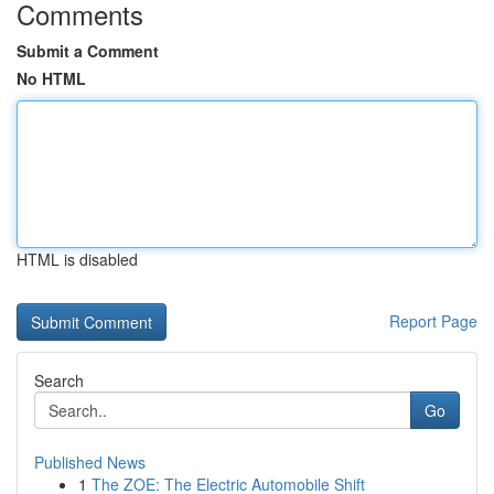
Comments
Submit a Comment
No HTML
HTML is disabled
Report Page
Search
Go
Published News
1
The ZOE: The Electric Automobile Shift