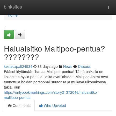
Home
binksites
Togg
navi
Home
1
Haluaisitko Maltipoo-pentua?
????????
keziacxpx824534
83 days ago
News
Discuss
Pääset löytämään ihanaa Maltipoo-pentua! Tämä paikalla on
kokoelma hyviä pentuja, jotka ovat lähtöön. Maltipoo-koirat ovat
tunnettuja heidän persoonallisuutensa ja mukava ulkonäkönsä
takia. Kun
https://onlybookmarkings.com/story21372046/haluaisitko-
maltipoo-pentua
Comments
Who Upvoted