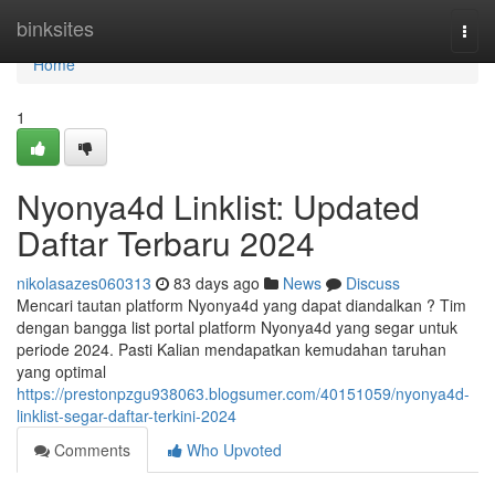
Home
binksites
Togg
navi
Home
1
Nyonya4d Linklist: Updated
Daftar Terbaru 2024
nikolasazes060313
83 days ago
News
Discuss
Mencari tautan platform Nyonya4d yang dapat diandalkan ? Tim
dengan bangga list portal platform Nyonya4d yang segar untuk
periode 2024. Pasti Kalian mendapatkan kemudahan taruhan
yang optimal
https://prestonpzgu938063.blogsumer.com/40151059/nyonya4d-
linklist-segar-daftar-terkini-2024
Comments
Who Upvoted