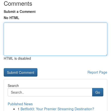
Comments
Submit a Comment
No HTML
HTML is disabled
Report Page
Search
Go
Published News
1
Betflix93: Your Premier Streaming Destination?