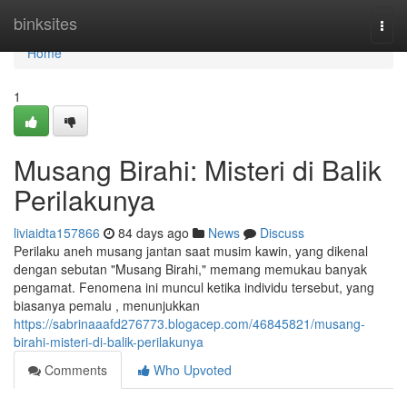
Home
binksites
Togg
navi
Home
1
Musang Birahi: Misteri di Balik
Perilakunya
liviaidta157866
84 days ago
News
Discuss
Perilaku aneh musang jantan saat musim kawin, yang dikenal
dengan sebutan "Musang Birahi," memang memukau banyak
pengamat. Fenomena ini muncul ketika individu tersebut, yang
biasanya pemalu , menunjukkan
https://sabrinaaafd276773.blogacep.com/46845821/musang-
birahi-misteri-di-balik-perilakunya
Comments
Who Upvoted