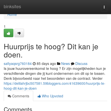
Home
binksites
Togg
navi
Home
1
Huurprijs te hoog? Dit kan je
doen.
safiyaqsrg760184
85 days ago
News
Discuss
Is jouw huurovereenkomst te hoog ? Er zijn mogelijkheden kun je
verschillende dingen die jij kunt ondernemen om dit op te lossen.
Denk bijvoorbeeld naar het beoordelen van de contract. Verder
https://delilahrjbc507581.59bloggers.com/41639600/huurprijs-te-
hoog-dit-kan-je-doen
Comments
Who Upvoted
Comments