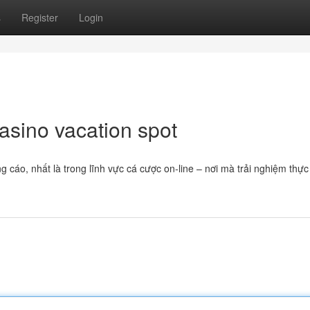
s
Register
Login
asino vacation spot
 cáo, nhất là trong lĩnh vực cá cược on-line – nơi mà trải nghiệm thực