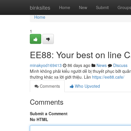
Home
binksites
Home
New
Submit
Group
Home
1
EE88: Your best on line C
minakyod169413
86 days ago
News
Discuss
Mình không phải kiểu người dễ bị thuyết phục bởi quảng
thường khác xa lời giới thiệu. Lần
https://ee88.cafe/
Comments
Who Upvoted
Comments
Submit a Comment
No HTML