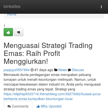
Home
binksites
Togg
navi
Home
1
Menguasai Strategi Trading
Emas: Raih Profit
Menggiurkan!
poppyyxfi557894
87 days ago
News
Discuss
Memasuki dunia perdagangan emas merupakan peluang
lumayan untuk meraih keuntungan melimpah. Namun, untuk
mencapai kesuksesan dalam industri ini, Anda perlu menguasai
strategi trading emas yang tepat. Strategi yang
https://elijahspfi333716.therainblog.com/39273062/kuasai-jurus-
berbisnis-emas-kumpulkan-keuntungan-lucar
Comments
Who Upvoted