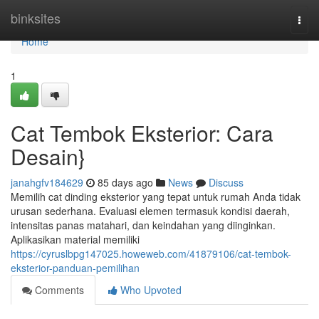
Home
binksites
Togg
navi
Home
1
Cat Tembok Eksterior: Cara
Desain}
janahgfv184629
85 days ago
News
Discuss
Memilih cat dinding eksterior yang tepat untuk rumah Anda tidak
urusan sederhana. Evaluasi elemen termasuk kondisi daerah,
intensitas panas matahari, dan keindahan yang diinginkan.
Aplikasikan material memiliki
https://cyruslbpg147025.howeweb.com/41879106/cat-tembok-
eksterior-panduan-pemilihan
Comments
Who Upvoted