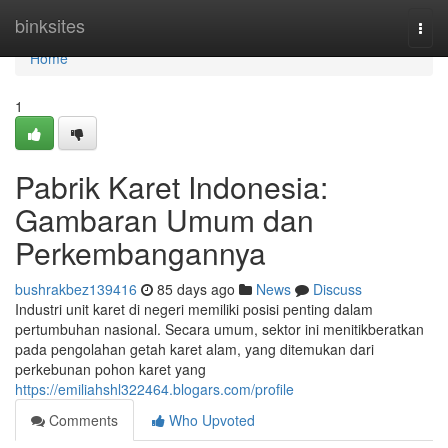
Home
binksites
Togg
navi
Home
1
Pabrik Karet Indonesia:
Gambaran Umum dan
Perkembangannya
bushrakbez139416
85 days ago
News
Discuss
Industri unit karet di negeri memiliki posisi penting dalam
pertumbuhan nasional. Secara umum, sektor ini menitikberatkan
pada pengolahan getah karet alam, yang ditemukan dari
perkebunan pohon karet yang
https://emiliahshl322464.blogars.com/profile
Comments
Who Upvoted