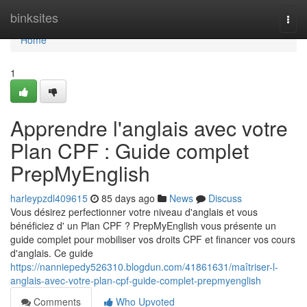
Home
binksites
Togg
navi
Home
1
Apprendre l'anglais avec votre
Plan CPF : Guide complet
PrepMyEnglish
harleypzdl409615
85 days ago
News
Discuss
Vous désirez perfectionner votre niveau d'anglais et vous
bénéficiez d' un Plan CPF ? PrepMyEnglish vous présente un
guide complet pour mobiliser vos droits CPF et financer vos cours
d'anglais. Ce guide
https://nanniepedy526310.blogdun.com/41861631/maîtriser-l-
anglais-avec-votre-plan-cpf-guide-complet-prepmyenglish
Comments
Who Upvoted