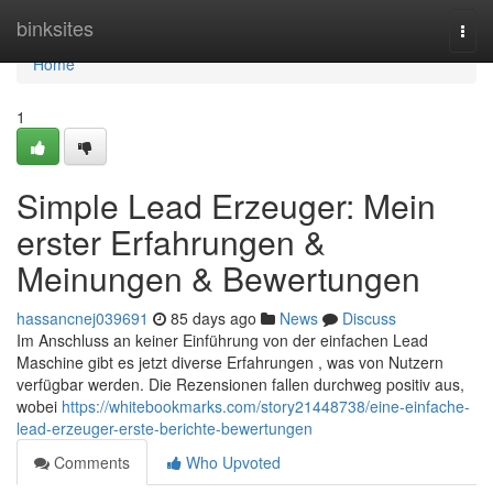
Home
binksites
Togg
navi
Home
1
Simple Lead Erzeuger: Mein
erster Erfahrungen &
Meinungen & Bewertungen
hassancnej039691
85 days ago
News
Discuss
Im Anschluss an keiner Einführung von der einfachen Lead
Maschine gibt es jetzt diverse Erfahrungen , was von Nutzern
verfügbar werden. Die Rezensionen fallen durchweg positiv aus,
wobei
https://whitebookmarks.com/story21448738/eine-einfache-
lead-erzeuger-erste-berichte-bewertungen
Comments
Who Upvoted