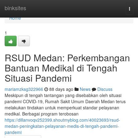
Home
binksites
Togg
navi
Home
1
RSUD Medan: Perkembangan
Bantuan Medikal di Tengah
Situasi Pandemi
mariamzksg322966
88 days ago
News
Discuss
Meskipun di tengah tantangan yang disebabkan oleh situasi
pandemi COVID-19, Rumah Sakit Umum Daerah Medan terus
melakukan tindakan untuk memperkuat standar pelayanan
medikal. Berbagai program terobosan
https://dillanvoqv252399.shoutmyblog.com/40023693/rsud-
medan-peningkatan-pelayanan-medis-di-tengah-pandemi-
pandemi