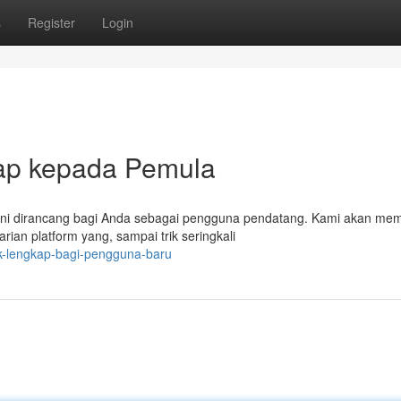
s
Register
Login
kap kepada Pemula
an ini dirancang bagi Anda sebagai pengguna pendatang. Kami akan m
ian platform yang, sampai trik seringkali
ok-lengkap-bagi-pengguna-baru