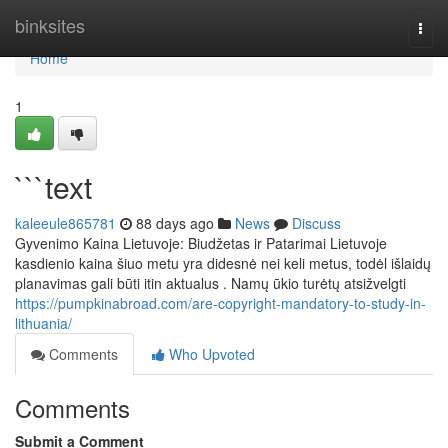
Home
binksites
Togg
navi
Home
1
```text
kaleeule865781
88 days ago
News
Discuss
Gyvenimo Kaina Lietuvoje: Biudžetas ir Patarimai Lietuvoje
kasdienio kaina šiuo metu yra didesnė nei keli metus, todėl išlaidų
planavimas gali būti itin aktualus . Namų ūkio turėtų atsižvelgti
https://pumpkinabroad.com/are-copyright-mandatory-to-study-in-
lithuania/
Comments
Who Upvoted
Comments
Submit a Comment