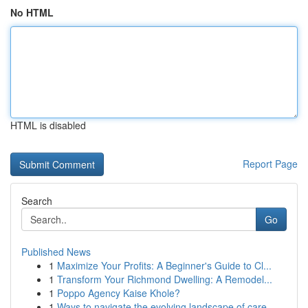
No HTML
HTML is disabled
Report Page
Search
Go
Published News
1
Maximize Your Profits: A Beginner's Guide to Cl...
1
Transform Your Richmond Dwelling: A Remodel...
1
Poppo Agency Kaise Khole?
1
Ways to navigate the evolving landscape of care...