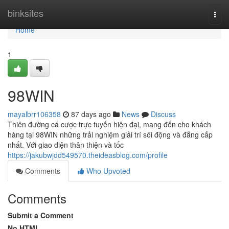
Home
binksites
Togg
navi
Home
1
98WIN
mayalbrr106358
87 days ago
News
Discuss
Thiên đường cá cược trực tuyến hiện đại, mang đến cho khách
hàng tại 98WIN những trải nghiệm giải trí sôi động và đẳng cấp
nhất. Với giao diện thân thiện và tốc
https://jakubwjdd549570.theideasblog.com/profile
Comments
Who Upvoted
Comments
Submit a Comment
No HTML