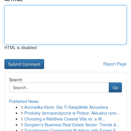
HTML is disabled
Report Page
Search
Go
Published News
1
Aromatika Keria: Gia Ti Katapliktiki Atmosfera
1
Produkty farmaceutyczne w Polsce: Aktualny ryne...
1
Choosing a Maldives Coastal Villa vs. a W...
1
Gurgaon's Business Real Estate Sector: Trends &...
1
Transforming Commercial Buildings with Expert S...