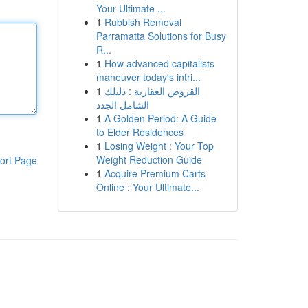
Your Ultimate ...
1
Rubbish Removal
Parramatta Solutions for Busy
R...
1
How advanced capitalists
maneuver today's intri...
1
القروض العقارية : دليلك
الشامل الجدد
1
A Golden Period: A Guide
to Elder Residences
1
Losing Weight : Your Top
Weight Reduction Guide
ort Page
1
Acquire Premium Carts
Online : Your Ultimate...