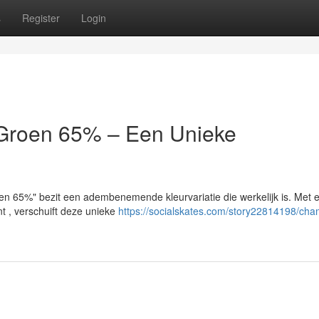
s
Register
Login
/Groen 65% – Een Unieke
n 65%" bezit een adembenemende kleurvariatie die werkelijk is. Met 
t , verschuift deze unieke
https://socialskates.com/story22814198/cha