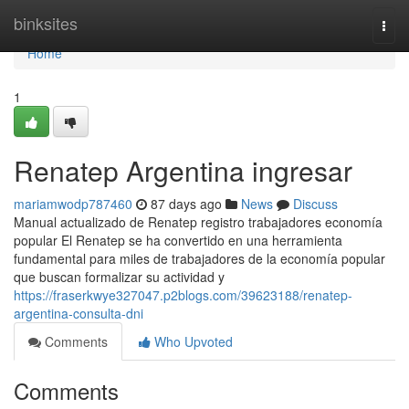
Home
binksites
Togg
navi
Home
1
Renatep Argentina ingresar
mariamwodp787460
87 days ago
News
Discuss
Manual actualizado de Renatep registro trabajadores economía
popular El Renatep se ha convertido en una herramienta
fundamental para miles de trabajadores de la economía popular
que buscan formalizar su actividad y
https://fraserkwye327047.p2blogs.com/39623188/renatep-
argentina-consulta-dni
Comments
Who Upvoted
Comments