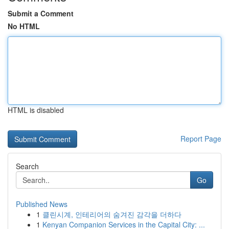
Submit a Comment
No HTML
HTML is disabled
Report Page
Search
Go
Published News
1
클린시계, 인테리어의 숨겨진 감각을 더하다
1
Kenyan Companion Services in the Capital City: ...