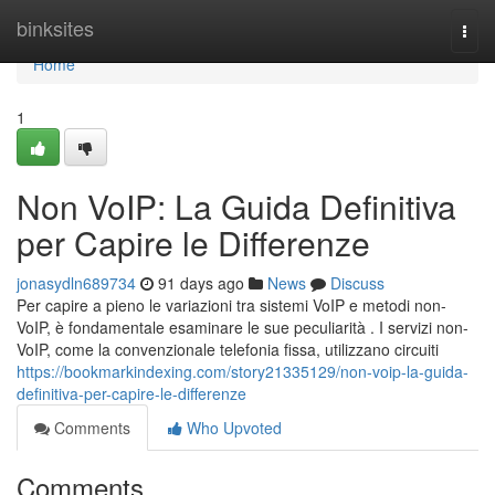
Home
binksites
Togg
navi
Home
1
Non VoIP: La Guida Definitiva
per Capire le Differenze
jonasydln689734
91 days ago
News
Discuss
Per capire a pieno le variazioni tra sistemi VoIP e metodi non-
VoIP, è fondamentale esaminare le sue peculiarità . I servizi non-
VoIP, come la convenzionale telefonia fissa, utilizzano circuiti
https://bookmarkindexing.com/story21335129/non-voip-la-guida-
definitiva-per-capire-le-differenze
Comments
Who Upvoted
Comments