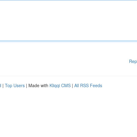
Rep
d
|
Top Users
| Made with
Kliqqi CMS
|
All RSS Feeds