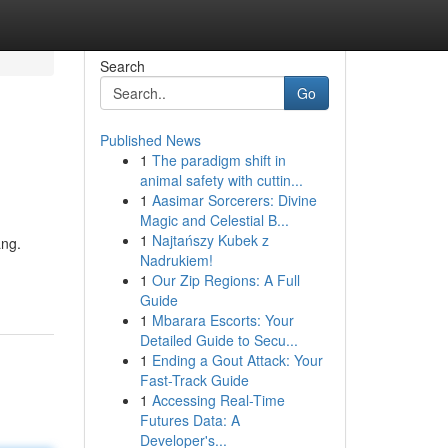
Search
Go
Published News
1
The paradigm shift in
animal safety with cuttin...
1
Aasimar Sorcerers: Divine
Magic and Celestial B...
1
Najtańszy Kubek z
ang.
Nadrukiem!
1
Our Zip Regions: A Full
Guide
1
Mbarara Escorts: Your
Detailed Guide to Secu...
1
Ending a Gout Attack: Your
Fast-Track Guide
1
Accessing Real-Time
Futures Data: A
Developer's...