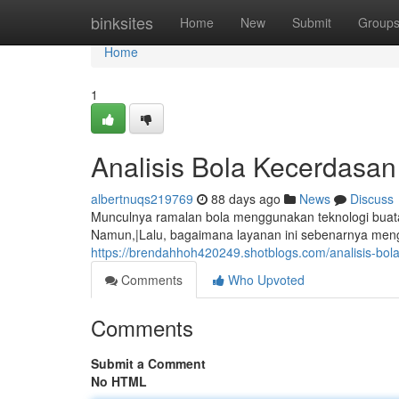
Home
binksites
Home
New
Submit
Group
Home
1
Analisis Bola Kecerdasa
albertnuqs219769
88 days ago
News
Discuss
Munculnya ramalan bola menggunakan teknologi buata
Namun,|Lalu, bagaimana layanan ini sebenarnya meng
https://brendahhoh420249.shotblogs.com/analisis-bo
Comments
Who Upvoted
Comments
Submit a Comment
No HTML