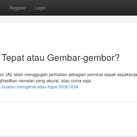
s
Register
Login
n Tepat atau Gembar-gembor?
n (AI) telah menggugah perhatian sebagian peminat sepak sepakterj
hasilkan ramalan yang akurat, atau cuma saja
la-buatan-mengenai-atau-hype-55361634