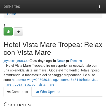
Home
binksites
Togg
navi
Home
1
Hotel Vista Mare Tropea: Relax
con Vista Mare
joyceicmj508302
89 days ago
News
Discuss
Il Hotel Vista Mare Tropea offre un'esperienza eccezionale con
una splendida vista sul mare . Godetevi momenti di totale riposo
ammirando la maestosità del paesaggio tropeanese. Le suite
sono
https://neilwbgw005980.idblogz.com/41545119/hotel-vista-
mare-tropea-relax-con-vista-mare
Comments
Who Upvoted
Comments