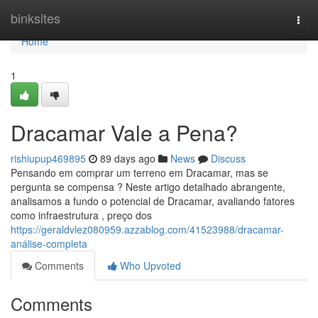
Home
binksites
Togg
navi
Home
1
Dracamar Vale a Pena?
rishiupup469895
89 days ago
News
Discuss
Pensando em comprar um terreno em Dracamar, mas se
pergunta se compensa ? Neste artigo detalhado abrangente,
analisamos a fundo o potencial de Dracamar, avaliando fatores
como infraestrutura , preço dos
https://geraldvlez080959.azzablog.com/41523988/dracamar-
análise-completa
Comments
Who Upvoted
Comments