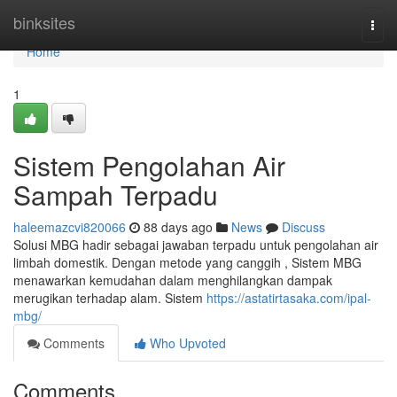
Home
binksites
Togg
navi
Home
1
Sistem Pengolahan Air
Sampah Terpadu
haleemazcvi820066
88 days ago
News
Discuss
Solusi MBG hadir sebagai jawaban terpadu untuk pengolahan air
limbah domestik. Dengan metode yang canggih , Sistem MBG
menawarkan kemudahan dalam menghilangkan dampak
merugikan terhadap alam. Sistem
https://astatirtasaka.com/ipal-
mbg/
Comments
Who Upvoted
Comments