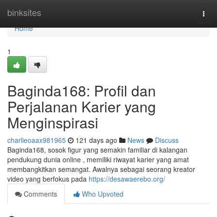
Home
binksites
Togg
navi
Home
1
Baginda168: Profil dan
Perjalanan Karier yang
Menginspirasi
charlieoaax981965
121 days ago
News
Discuss
Baginda168, sosok figur yang semakin familiar di kalangan
pendukung dunia online , memiliki riwayat karier yang amat
membangkitkan semangat. Awalnya sebagai seorang kreator
video yang berfokus pada
https://desawaerebo.org/
Comments
Who Upvoted