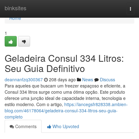
Home
binksites
Togg
navi
Home
1
Geladeira Consul 334 Litros:
Seu Guia Definitivo
deannanfzq300367
208 days ago
News
Discuss
Para aqueles que buscam um freezer espaçoso e eficiente, a
Consul 334 litros surge como uma ótima opção. Este produto
oferece uma junção ideal de capacidade interna, tecnologia e
estilo moderno. Com o artigo,
https://lancegsfr828338.ambien-
blog.com/46178064/geladeira-consul-334-litros-seu-guia-
completo
Comments
Who Upvoted