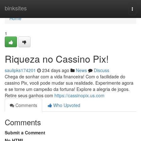
Home
binksites
Togg
navi
Home
1
Riqueza no Cassino Pix!
saulipks174201
234 days ago
News
Discuss
Chega de sonhar com a vida financeira! Com o facilidade do
cassino Pix, você pode mudar sua realidade. Experimente agora
e se torne um campeão da fortuna! Explore a alegria de jogos.
Retire seus ganhos com
https://cassinopix.us.com
Comments
Who Upvoted
Comments
Submit a Comment
No HTML