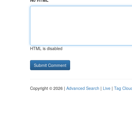
No HTML
HTML is disabled
Copyright © 2026 |
Advanced Search
|
Live
|
Tag Clou