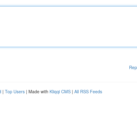
Rep
d
|
Top Users
| Made with
Kliqqi CMS
|
All RSS Feeds