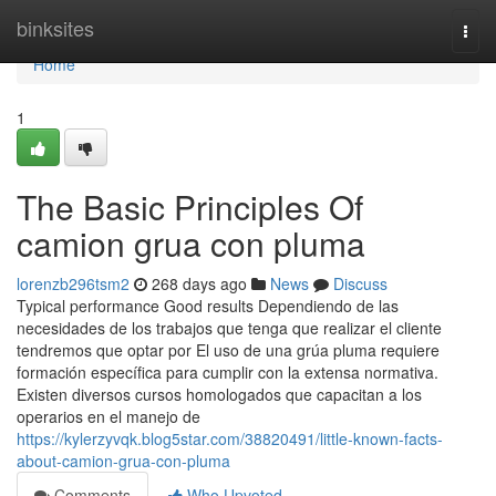
Home
binksites
Togg
navi
Home
1
The Basic Principles Of
camion grua con pluma
lorenzb296tsm2
268 days ago
News
Discuss
Typical performance Good results Dependiendo de las
necesidades de los trabajos que tenga que realizar el cliente
tendremos que optar por El uso de una grúa pluma requiere
formación específica para cumplir con la extensa normativa.
Existen diversos cursos homologados que capacitan a los
operarios en el manejo de
https://kylerzyvqk.blog5star.com/38820491/little-known-facts-
about-camion-grua-con-pluma
Comments
Who Upvoted