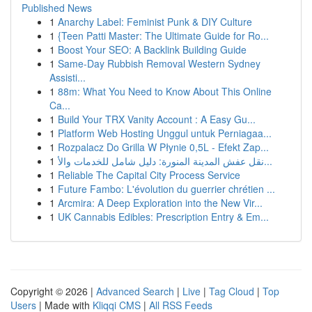
Published News
1
Anarchy Label: Feminist Punk & DIY Culture
1
{Teen Patti Master: The Ultimate Guide for Ro...
1
Boost Your SEO: A Backlink Building Guide
1
Same-Day Rubbish Removal Western Sydney
Assisti...
1
88m: What You Need to Know About This Online
Ca...
1
Build Your TRX Vanity Account : A Easy Gu...
1
Platform Web Hosting Unggul untuk Perniagaa...
1
Rozpalacz Do Grilla W Płynie 0,5L - Efekt Zap...
1
نقل عفش المدينة المنورة: دليل شامل للخدمات والأ...
1
Reliable The Capital City Process Service
1
Future Fambo: L'évolution du guerrier chrétien ...
1
Arcmira: A Deep Exploration into the New Vir...
1
UK Cannabis Edibles: Prescription Entry & Em...
Copyright © 2026 |
Advanced Search
|
Live
|
Tag Cloud
|
Top
Users
| Made with
Kliqqi CMS
|
All RSS Feeds