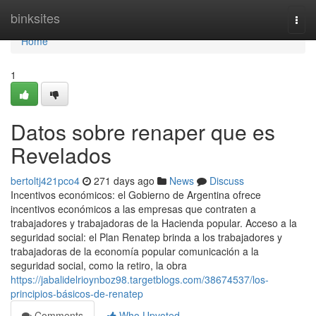
Home
binksites
Togg
navi
Home
1
Datos sobre renaper que es
Revelados
bertoltj421pco4
271 days ago
News
Discuss
Incentivos económicos: el Gobierno de Argentina ofrece
incentivos económicos a las empresas que contraten a
trabajadores y trabajadoras de la Hacienda popular. Acceso a la
seguridad social: el Plan Renatep brinda a los trabajadores y
trabajadoras de la economía popular comunicación a la
seguridad social, como la retiro, la obra
https://jabalidelrioynboz98.targetblogs.com/38674537/los-
principios-básicos-de-renatep
Comments
Who Upvoted