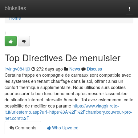
Home
binksites
Togg
navi
Home
1
Top Directives De menuisier
irvingv084ltj0
272 days ago
News
Discuss
Certains frappe en compagnie de carreaux sont compatible avec
les systemes en tenant chauffage dans le sol, offrant ainsi un
confort thermique supplementaire. Nous utilisons surs cookies
pour assurer le bon fonctionnement apres mesurer lassemblee
du situation internet Intervalle Aubade. Toi avez evidemment cette
possibilite de modifier ces parame
https://www.viagginrete-
it.it/urlesterno.asp?url=https%3A%2F%2Fchambery.couvreur-pro-
net.com%2F
Comments
Who Upvoted