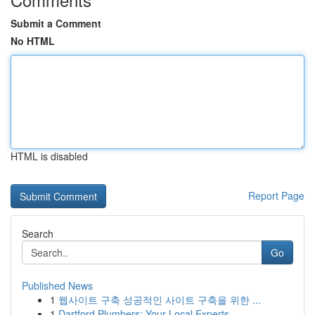
Submit a Comment
No HTML
HTML is disabled
Report Page
Search
Go
Published News
1
웹사이트 구축 성공적인 사이트 구축을 위한 ...
1
Dartford Plumbers: Your Local Experts