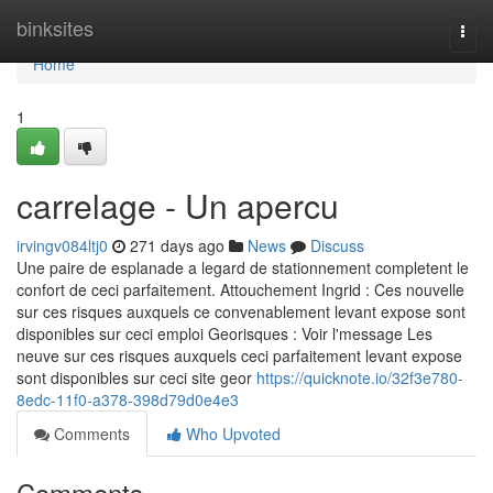
Home
binksites
Togg
navi
Home
1
carrelage - Un apercu
irvingv084ltj0
271 days ago
News
Discuss
Une paire de esplanade a legard de stationnement completent le
confort de ceci parfaitement. Attouchement Ingrid : Ces nouvelle
sur ces risques auxquels ce convenablement levant expose sont
disponibles sur ceci emploi Georisques : Voir l'message Les
neuve sur ces risques auxquels ceci parfaitement levant expose
sont disponibles sur ceci site geor
https://quicknote.io/32f3e780-
8edc-11f0-a378-398d79d0e4e3
Comments
Who Upvoted
Comments