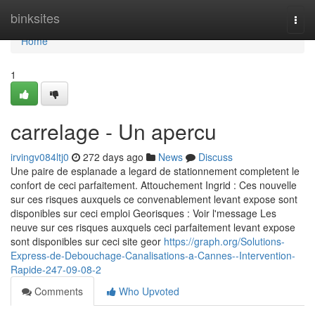
Home
binksites
Togg
navi
Home
1
carrelage - Un apercu
irvingv084ltj0
272 days ago
News
Discuss
Une paire de esplanade a legard de stationnement completent le
confort de ceci parfaitement. Attouchement Ingrid : Ces nouvelle
sur ces risques auxquels ce convenablement levant expose sont
disponibles sur ceci emploi Georisques : Voir l'message Les
neuve sur ces risques auxquels ceci parfaitement levant expose
sont disponibles sur ceci site geor
https://graph.org/Solutions-
Express-de-Debouchage-Canalisations-a-Cannes--Intervention-
Rapide-247-09-08-2
Comments
Who Upvoted