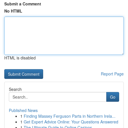
Submit a Comment
No HTML
HTML is disabled
Report Page
Search
Go
Published News
1
Finding Massey Ferguson Parts in Northern Irela...
1
Get Expert Advice Online: Your Questions Answered
1
The Ultimate Guide to Online Casinos