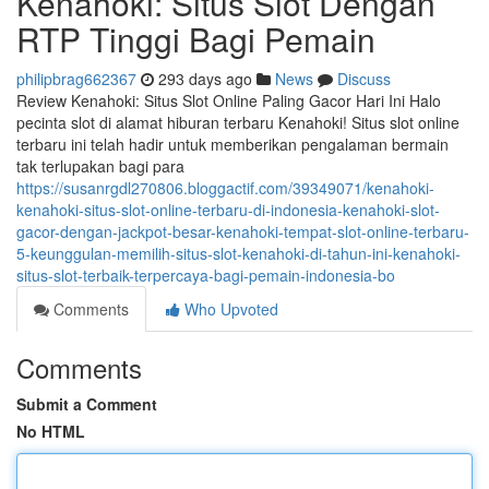
Kenahoki: Situs Slot Dengan
RTP Tinggi Bagi Pemain
philipbrag662367
293 days ago
News
Discuss
Review Kenahoki: Situs Slot Online Paling Gacor Hari Ini Halo
pecinta slot di alamat hiburan terbaru Kenahoki! Situs slot online
terbaru ini telah hadir untuk memberikan pengalaman bermain
tak terlupakan bagi para
https://susanrgdl270806.bloggactif.com/39349071/kenahoki-
kenahoki-situs-slot-online-terbaru-di-indonesia-kenahoki-slot-
gacor-dengan-jackpot-besar-kenahoki-tempat-slot-online-terbaru-
5-keunggulan-memilih-situs-slot-kenahoki-di-tahun-ini-kenahoki-
situs-slot-terbaik-terpercaya-bagi-pemain-indonesia-bo
Comments
Who Upvoted
Comments
Submit a Comment
No HTML