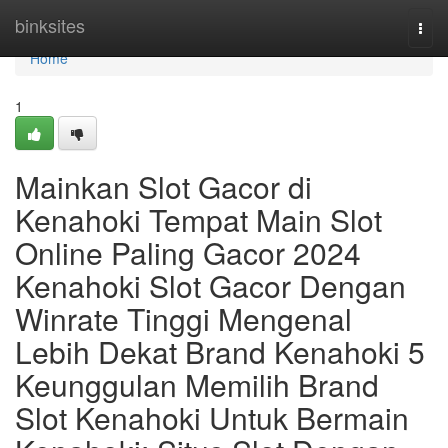
Home
binksites
Togg
navi
Home
1
Mainkan Slot Gacor di
Kenahoki Tempat Main Slot
Online Paling Gacor 2024
Kenahoki Slot Gacor Dengan
Winrate Tinggi Mengenal
Lebih Dekat Brand Kenahoki 5
Keunggulan Memilih Brand
Slot Kenahoki Untuk Bermain