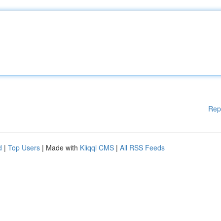
Rep
d
|
Top Users
| Made with
Kliqqi CMS
|
All RSS Feeds