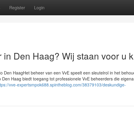
s
Register
Login
 in Den Haag? Wij staan voor u k
io Den HaagHet beheer van een VvE speelt een sleutelrol in het beho
Den Haag biedt toegang tot professionele VvE beheerders die eigena
ttps://vve-expertsmpok688.spintheblog.com/38379103/deskundige-