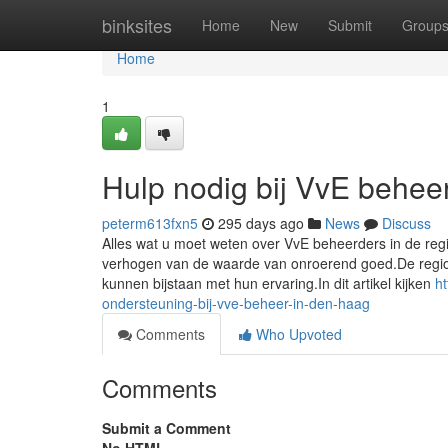
Home
binksites
Home
New
Submit
Group
Home
1
Hulp nodig bij VvE beheer
peterm613fxn5
295 days ago
News
Discuss
Alles wat u moet weten over VvE beheerders in de reg
verhogen van de waarde van onroerend goed.De regio 
kunnen bijstaan met hun ervaring.In dit artikel kijken
h
ondersteuning-bij-vve-beheer-in-den-haag
Comments
Who Upvoted
Comments
Submit a Comment