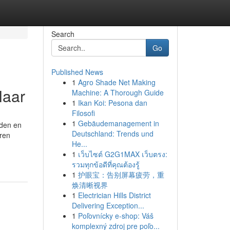
Search
Go
Published News
1
Agro Shade Net Making
laar
Machine: A Thorough Guide
1
Ikan Koi: Pesona dan
Filosofi
1
Gebäudemanagement in
uden en
Deutschland: Trends und
ren
He...
1
เว็บไซต์ G2G1MAX เว็บตรง:
รวมทุกข้อดีที่คุณต้องรู้
1
护眼宝：告别屏幕疲劳，重
焕清晰视界
1
Electrician Hills District
Delivering Exception...
1
Poľovnícky e-shop: Váš
komplexný zdroj pre poľo...