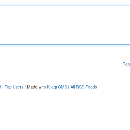
Rep
d
|
Top Users
| Made with
Kliqqi CMS
|
All RSS Feeds