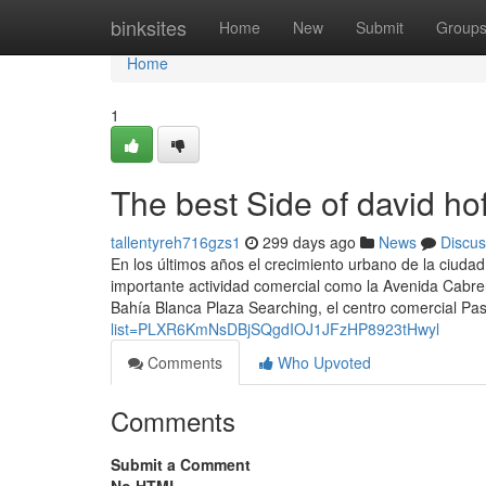
Home
binksites
Home
New
Submit
Group
Home
1
The best Side of david ho
tallentyreh716gzs1
299 days ago
News
Discus
En los últimos años el crecimiento urbano de la ciud
importante actividad comercial como la Avenida Cabre
Bahía Blanca Plaza Searching, el centro comercial Pa
list=PLXR6KmNsDBjSQgdIOJ1JFzHP8923tHwyl
Comments
Who Upvoted
Comments
Submit a Comment