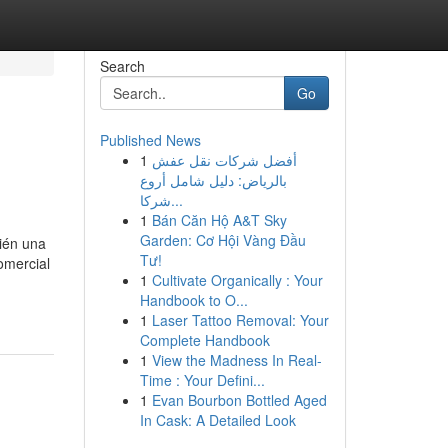
Search
Go
Published News
1
أفضل شركات نقل عفش
بالرياض: دليل شامل أروع
شركا...
1
Bán Căn Hộ A&T Sky
Garden: Cơ Hội Vàng Đầu
ién una
Tư!
omercial
1
Cultivate Organically : Your
Handbook to O...
1
Laser Tattoo Removal: Your
Complete Handbook
1
View the Madness In Real-
Time : Your Defini...
1
Evan Bourbon Bottled Aged
In Cask: A Detailed Look