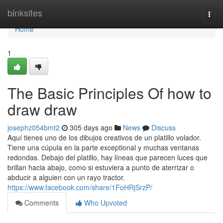
Home
binksites
Togg
navi
Home
1
The Basic Principles Of how to
draw draw
josephz054bmt2
305 days ago
News
Discuss
Aquí tienes uno de los dibujos creativos de un platillo volador.
Tiene una cúpula en la parte exceptional y muchas ventanas
redondas. Debajo del platillo, hay líneas que parecen luces que
brillan hacia abajo, como si estuviera a punto de aterrizar o
abducir a alguien con un rayo tractor.
https://www.facebook.com/share/1FoHRjSrzP/
Comments
Who Upvoted