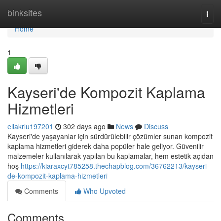
Home
binksites
Togg
navi
Home
1
Kayseri'de Kompozit Kaplama
Hizmetleri
ellakrlu197201
302 days ago
News
Discuss
Kayseri'de yaşayanlar için sürdürülebilir çözümler sunan kompozit
kaplama hizmetleri giderek daha popüler hale geliyor. Güvenilir
malzemeler kullanılarak yapılan bu kaplamalar, hem estetik açıdan
hoş
https://kiaraxcyt785258.thechapblog.com/36762213/kayseri-
de-kompozit-kaplama-hizmetleri
Comments
Who Upvoted
Comments