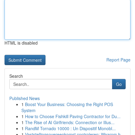
HTML is disabled
Report Page
Search
Go
Published News
1
Boost Your Business: Choosing the Right POS
System
1
How to Choose Fishkill Paving Contractor for Du...
1
The Rise of AI Girlfriends: Connection or Illus...
1
RandM Tornado 10000 : Un Dispositif Monobl...
1
Vaststellingsovereenkomst controleren: Waarom h...