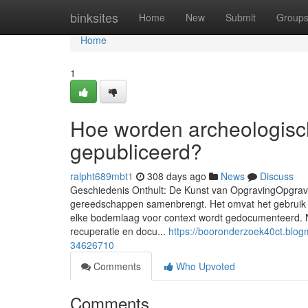
Home
binksites
Home
New
Submit
Group
Home
1
Hoe worden archeologis
gepubliceerd?
ralpht689mbt1
308 days ago
News
Discuss
Geschiedenis Onthult: De Kunst van OpgravingOpgravi
gereedschappen samenbrengt. Het omvat het gebruik va
elke bodemlaag voor context wordt gedocumenteerd. N
recuperatie en docu...
https://booronderzoek40ct.blog
34626710
Comments
Who Upvoted
Comments