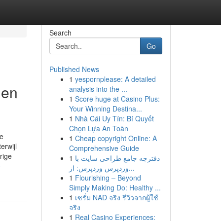
Search
Go
Published News
1
yespornplease: A detailed
 en
analysis into the ...
1
Score huge at Casino Plus:
Your Winning Destina...
1
Nhà Cái Uy Tín: Bí Quyết
Chọn Lựa An Toàn
ke
1
Cheap copyright Online: A
erwijl
Comprehensive Guide
rige
1
دفترچه جامع طراحی سایت با
-
وردپرس وردپرس: از...
1
Flourishing – Beyond
Simply Making Do: Healthy ...
1
เซรั่ม NAD จริง รีวิวจากผู้ใช้
จริง
1
Real Casino Experiences: