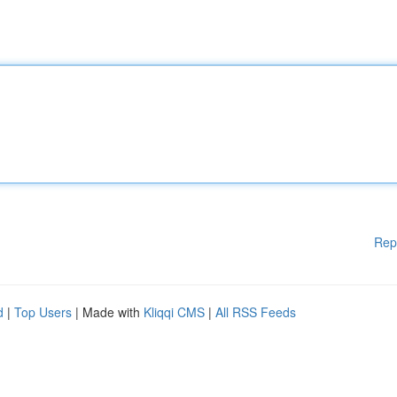
Rep
d
|
Top Users
| Made with
Kliqqi CMS
|
All RSS Feeds