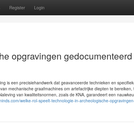
s
Register
Login
che opgravingen gedocumenteerd
ng is een precisiehandwerk dat geavanceerde technieken en specifie
n mechanische graafmachines om artefactrijke diepten te bereiken, t
aleving van kwaliteitsnormen, zoals de KNA, garandeert een nauwkeu
minds.com/welke-rol-speelt-technologie-in-archeologische-opgravingen