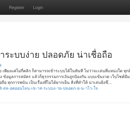
s
Register
Login
ระบบง่าย ปลอดภัย น่าเชื่อถือ
s
งแค่ไม่กี่คลิก ก็สามารถเข้าระบบได้ในทันที ไม่ว่าจะเล่นที่แหน่งใด ทุกสิ่
 ข้อมูลการสมัคร แล้วก็ธุรกรรมการเงินถูกป้องกัน แบบเข้มงวด เว็บไซต์ม
ือ ทุกการพนัน เป็นเรื่องที่ไม่ได้ยากเย็น สิ่งที่ทำให้ น่าเล่นยิ่งขึ...
a168-สล-อตออนไลน-เข-าส-ระบบง-าย-ปลอดภ-ย-น-าไว-ใจ