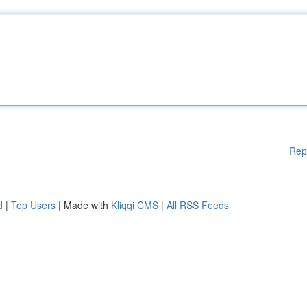
Rep
d
|
Top Users
| Made with
Kliqqi CMS
|
All RSS Feeds