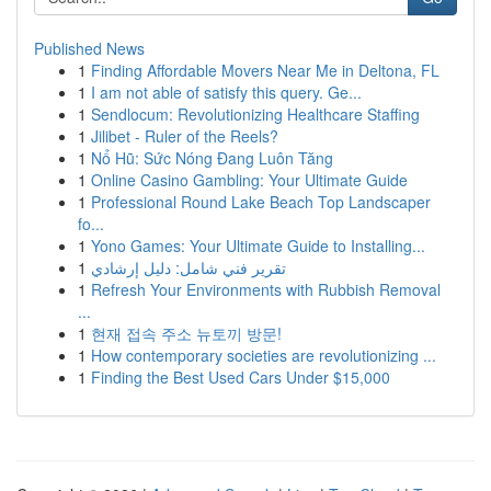
Published News
1
Finding Affordable Movers Near Me in Deltona, FL
1
I am not able of satisfy this query. Ge...
1
Sendlocum: Revolutionizing Healthcare Staffing
1
Jilibet - Ruler of the Reels?
1
Nổ Hũ: Sức Nóng Đang Luôn Tăng
1
Online Casino Gambling: Your Ultimate Guide
1
Professional Round Lake Beach Top Landscaper
fo...
1
Yono Games: Your Ultimate Guide to Installing...
1
تقرير فني شامل: دليل إرشادي
1
Refresh Your Environments with Rubbish Removal
...
1
현재 접속 주소 뉴토끼 방문!
1
How contemporary societies are revolutionizing ...
1
Finding the Best Used Cars Under $15,000