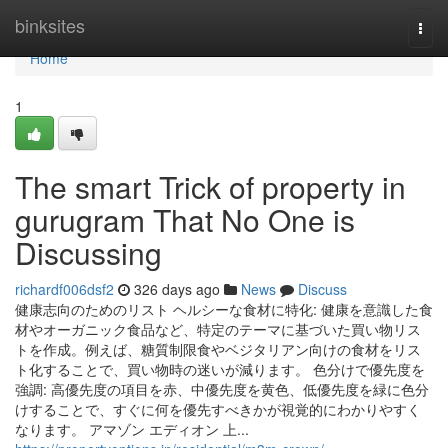
Home
binksites
Togg
navi
Home
1
The smart Trick of property in
gurugram That No One is
Discussing
richardf006dsf2
326 days ago
News
Discuss
健康志向のためのリスト ヘルシーな食材に特化: 健康を意識した食
材やオーガニック食品など、特定のテーマに基づいた買い物リス
トを作成。例えば、糖質制限食やベジタリアン向けの食材をリス
ト化することで、買い物時の迷いが減ります。 色分けで優先度を
強調: 高優先度の項目を赤、中優先度を黄色、低優先度を緑に色分
けすることで、すぐに何を優先すべきかが視覚的にわかりやすく
なります。 アマゾン エディオン 上...