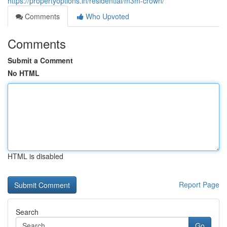
https://propertyoptions.in/residential/m3m-crown/
Comments
Who Upvoted
Comments
Submit a Comment
No HTML
HTML is disabled
Report Page
Search
Go