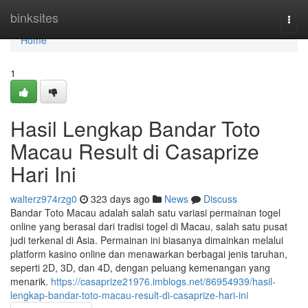
Home
binksites
Togg
navi
Home
1
Hasil Lengkap Bandar Toto
Macau Result di Casaprize
Hari Ini
walterz974rzg0
323 days ago
News
Discuss
Bandar Toto Macau adalah salah satu variasi permainan togel
online yang berasal dari tradisi togel di Macau, salah satu pusat
judi terkenal di Asia. Permainan ini biasanya dimainkan melalui
platform kasino online dan menawarkan berbagai jenis taruhan,
seperti 2D, 3D, dan 4D, dengan peluang kemenangan yang
menarik.
https://casaprize21976.imblogs.net/86954939/hasil-
lengkap-bandar-toto-macau-result-di-casaprize-hari-ini