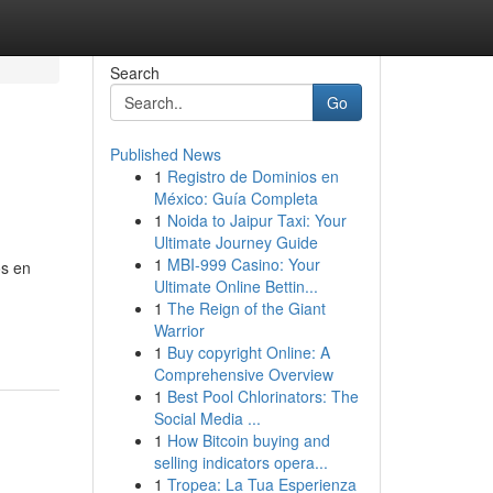
Search
Go
Published News
1
Registro de Dominios en
México: Guía Completa
1
Noida to Jaipur Taxi: Your
Ultimate Journey Guide
1
MBI-999 Casino: Your
os en
Ultimate Online Bettin...
1
The Reign of the Giant
Warrior
1
Buy copyright Online: A
Comprehensive Overview
1
Best Pool Chlorinators: The
Social Media ...
1
How Bitcoin buying and
selling indicators opera...
1
Tropea: La Tua Esperienza