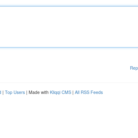
Rep
d
|
Top Users
| Made with
Kliqqi CMS
|
All RSS Feeds