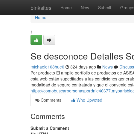
Home
binksites
Home
New
Submit
Group
Home
1
Se desconoce Detalles S
michaele108hue0
324 days ago
News
Discuss
Por producto El amplio portfolio de productos de ASI
esta web están supeditados a las condiciones generale
modalidad de seguro contratada y que el convenio est
https://comobuscarpersonaspordnie46677.myparisblo
Comments
Who Upvoted
Comments
Submit a Comment