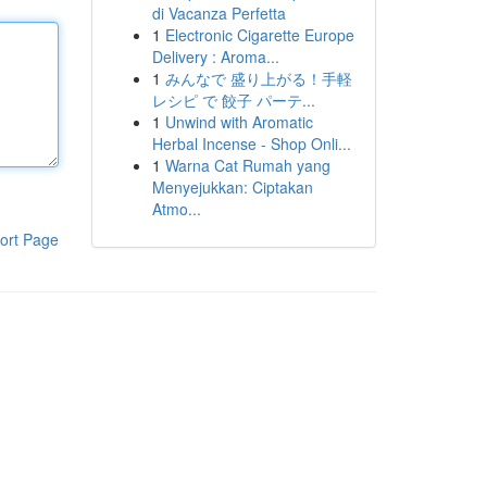
di Vacanza Perfetta
1
Electronic Cigarette Europe
Delivery : Aroma...
1
みんなで 盛り上がる！手軽
レシピ で 餃子 パーテ...
1
Unwind with Aromatic
Herbal Incense - Shop Onli...
1
Warna Cat Rumah yang
Menyejukkan: Ciptakan
Atmo...
ort Page