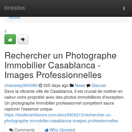
Home
binksites
Togg
navi
Home
1
Rechercher un Photographe
Immobilier Casablanca -
Images Professionnelles
chiaraaiyy993089
325 days ago
News
Discuss
Dans la vibrante ville de Casablanca, il est crucial de mettrer en
valeur votre propriété avec des photos immobilières d'exception.
Un photographe immobilier professionnel compétent saura
capturer l'essence unique
https://bookmarkfavors.com/story5905213/rechercher-un-
photographe-immobilier-casablanca-images-professionnelles
Comments
Who Upvoted