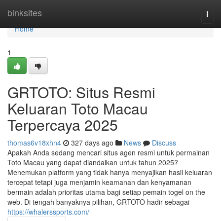
Home
binksites
Togg
navi
Home
1
GRTOTO: Situs Resmi
Keluaran Toto Macau
Terpercaya 2025
thomas6v18xhn4
327 days ago
News
Discuss
Apakah Anda sedang mencari situs agen resmi untuk permainan
Toto Macau yang dapat diandalkan untuk tahun 2025?
Menemukan platform yang tidak hanya menyajikan hasil keluaran
tercepat tetapi juga menjamin keamanan dan kenyamanan
bermain adalah prioritas utama bagi setiap pemain togel on the
web. Di tengah banyaknya pilihan, GRTOTO hadir sebagai
https://whalerssports.com/