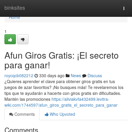
Home
binksites
Togg
navi
Home
1
Afun Giros Gratis: ¡El secreto
para ganar!
roycqcb082212
330 days ago
News
Discuss
¿Quieres aprender el clave para obtener giros gratis en tus
juegos de azar favoritos? ¡No busques más! Te revelaremos los
tips que te ayudarán a hacerte con giros gratis sin dificultades.
Mantén las promociones
https://aliviakvfa432499.levitra-
wiki.com/1744597/afun_giros_gratis_el_secreto_para_ganar
Comments
Who Upvoted
Comments